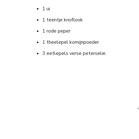
1 ui
1 teentje knoflook
1 rode peper
1 theelepel komijnpoeder
3 eetlepels verse peterselie.