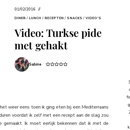
01/02/2016
DINER
/
LUNCH
/
RECEPTEN
/
SNACKS
/
VIDEO'S
Video: Turkse pide
met gehakt
Sabine
f
g
k het weer eens toen ik ging eten bij een Mediterraans
duren voordat ik zelf met een recept aan de slag zou
de gemaakt. Ik moet eerlijk bekennen dat ik met de
k