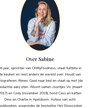
Over Sabine
36 jaar, oprichter van OhMyFoodness, staat fulltime in
de keuken en reist anders de wereld over. Houdt van
otograferen, filmen. Gaat naar bed en staat op met (de
edachte aan) eten. Woont samen zoontjes Vic (maart
2017) en Cody (november 2019), hond Cass en katten
Dino en Charlie in Apeldoorn. Auteur van acht
ookboeken, waaronder de bestseller Het Slowcooker