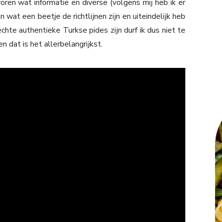
oren wat informatie en diverse (volgens mij heb ik er
at een beetje de richtlijnen zijn en uiteindelijk heb
echte authentieke Turkse pides zijn durf ik dus niet te
n dat is het allerbelangrijkst.