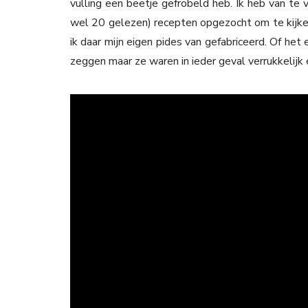
vulling een beetje gefröbeld heb. Ik heb van te v
wel 20 gelezen) recepten opgezocht om te kijken w
ik daar mijn eigen pides van gefabriceerd. Of het 
zeggen maar ze waren in ieder geval verrukkelijk e