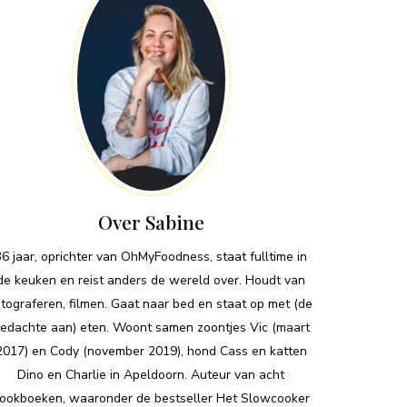
Over Sabine
36 jaar, oprichter van OhMyFoodness, staat fulltime in
de keuken en reist anders de wereld over. Houdt van
otograferen, filmen. Gaat naar bed en staat op met (de
edachte aan) eten. Woont samen zoontjes Vic (maart
2017) en Cody (november 2019), hond Cass en katten
Dino en Charlie in Apeldoorn. Auteur van acht
ookboeken, waaronder de bestseller Het Slowcooker