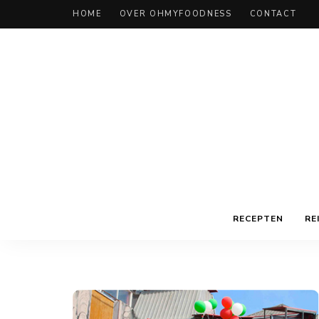
HOME
OVER OHMYFOODNESS
CONTACT
RECEPTEN
RE