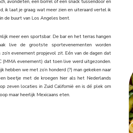
nch, avondeten, een borrel of een snack tussendoor en
 ik laat je graag wat meer zien en uiteraard vertel ik
 in de buurt van Los Angeles bent.
nlijk meer een sportsbar. De bar en het terras hangen
vaak live de grootste sportevenementen worden
s zo’n evenement propjevol zit. Eén van de dagen dat
FC (MMA evenement) dat toen live werd uitgezonden.
ijk hebben we met zo’n honderd (?) man gekeken naar
 een beetje met de kroegen hier als het Nederlands
p zeven locaties in Zuid Californië en is dé plek om
oop maar heerlijk Mexicaans eten.