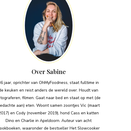
Over Sabine
36 jaar, oprichter van OhMyFoodness, staat fulltime in
de keuken en reist anders de wereld over. Houdt van
otograferen, filmen. Gaat naar bed en staat op met (de
edachte aan) eten. Woont samen zoontjes Vic (maart
2017) en Cody (november 2019), hond Cass en katten
Dino en Charlie in Apeldoorn. Auteur van acht
ookboeken, waaronder de bestseller Het Slowcooker