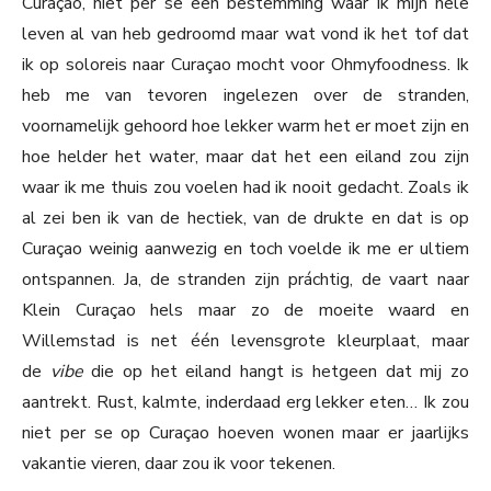
Curaçao, niet per se een bestemming waar ik mijn hele
leven al van heb gedroomd maar wat vond ik het tof dat
ik op soloreis naar Curaçao mocht voor Ohmyfoodness. Ik
heb me van tevoren ingelezen over de stranden,
voornamelijk gehoord hoe lekker warm het er moet zijn en
hoe helder het water, maar dat het een eiland zou zijn
waar ik me thuis zou voelen had ik nooit gedacht. Zoals ik
al zei ben ik van de hectiek, van de drukte en dat is op
Curaçao weinig aanwezig en toch voelde ik me er ultiem
ontspannen. Ja, de stranden zijn práchtig, de vaart naar
Klein Curaçao hels maar zo de moeite waard en
Willemstad is net één levensgrote kleurplaat, maar
de
vibe
die op het eiland hangt is hetgeen dat mij zo
aantrekt. Rust, kalmte, inderdaad erg lekker eten… Ik zou
niet per se op Curaçao hoeven wonen maar er jaarlijks
vakantie vieren, daar zou ik voor tekenen.