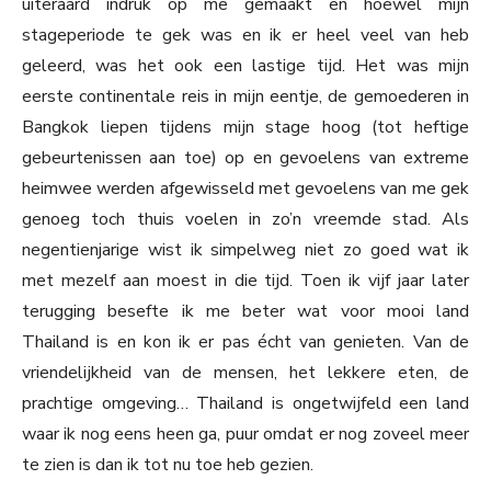
uiteraard indruk op me gemaakt en hoewel mijn
stageperiode te gek was en ik er heel veel van heb
geleerd, was het ook een lastige tijd. Het was mijn
eerste continentale reis in mijn eentje, de gemoederen in
Bangkok liepen tijdens mijn stage hoog (tot heftige
gebeurtenissen aan toe) op en gevoelens van extreme
heimwee werden afgewisseld met gevoelens van me gek
genoeg toch thuis voelen in zo’n vreemde stad. Als
negentienjarige wist ik simpelweg niet zo goed wat ik
met mezelf aan moest in die tijd. Toen ik vijf jaar later
terugging besefte ik me beter wat voor mooi land
Thailand is en kon ik er pas écht van genieten. Van de
vriendelijkheid van de mensen, het lekkere eten, de
prachtige omgeving… Thailand is ongetwijfeld een land
waar ik nog eens heen ga, puur omdat er nog zoveel meer
te zien is dan ik tot nu toe heb gezien.