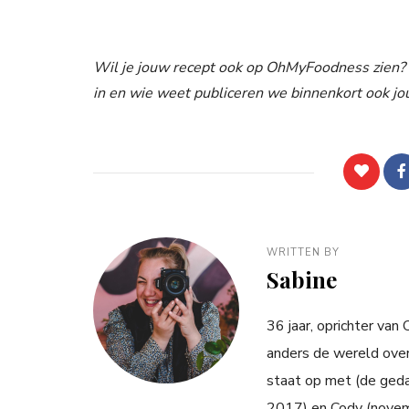
Wil je jouw recept ook op OhMyFoodness zien? 
in en wie weet publiceren we binnenkort ook jo
WRITTEN BY
Sabine
36 jaar, oprichter van
anders de wereld over
staat op met (de ged
2017) en Cody (novemb