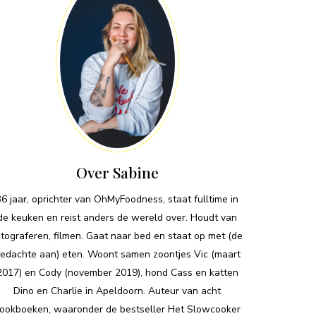
Over Sabine
36 jaar, oprichter van OhMyFoodness, staat fulltime in
de keuken en reist anders de wereld over. Houdt van
otograferen, filmen. Gaat naar bed en staat op met (de
edachte aan) eten. Woont samen zoontjes Vic (maart
2017) en Cody (november 2019), hond Cass en katten
Dino en Charlie in Apeldoorn. Auteur van acht
ookboeken, waaronder de bestseller Het Slowcooker