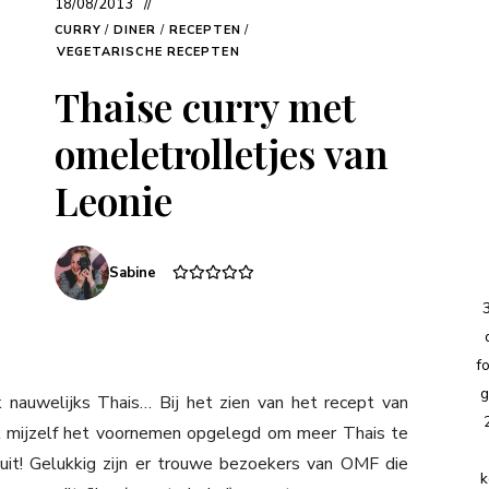
18/08/2013
CURRY
/
DINER
/
RECEPTEN
/
VEGETARISCHE RECEPTEN
Thaise curry met
omeletrolletjes van
Leonie
Sabine
f
g
jk nauwelijks Thais… Bij het zien van het recept van
ik mijzelf het voornemen opgelegd om meer Thais te
 uit! Gelukkig zijn er trouwe bezoekers van OMF die
k