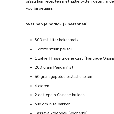
graag hun recepten met jullie willen delen, ande
voorbij gegaan.
Wat heb je nodig? (2 personen)
300 milliliter kokosmelk
1 grote struik paksoi
1 zakje Thaise groene curry (Fairtrade Origin
200 gram Pandanrijst
50 gram gepelde pistachenoten
4 eieren
2 eetlepels Chinese kruiden
olie om in te bakken
Cassave kroepoek (voor erbij)