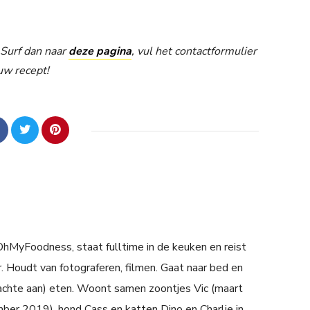
Surf dan naar
deze pagina
, vul het contactformulier
uw recept!
 OhMyFoodness, staat fulltime in de keuken en reist
. Houdt van fotograferen, filmen. Gaat naar bed en
achte aan) eten. Woont samen zoontjes Vic (maart
er 2019), hond Cass en katten Dino en Charlie in