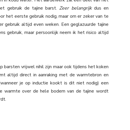
n in koud water. Het aardewerk zal een deel van het
et gebruik de tajine barst.
Zeer belangrijk
dus en
 voor het eerste gebruik nodig, maar om er zeker van te
der gebruik altijd even weken. Een geglazuurde tajine
s gebruik, maar persoonlijk neem ik het risico altijd
 barsten vrijwel nihil zijn maar ook tijdens het koken
omt altijd direct in aanraking met de warmtebron en
anneer je op inductie kookt is dit niet nodig) een
 de warmte over de hele bodem van de tajine wordt
dt.