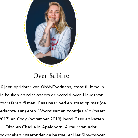
Over Sabine
36 jaar, oprichter van OhMyFoodness, staat fulltime in
de keuken en reist anders de wereld over. Houdt van
otograferen, filmen. Gaat naar bed en staat op met (de
edachte aan) eten. Woont samen zoontjes Vic (maart
2017) en Cody (november 2019), hond Cass en katten
Dino en Charlie in Apeldoorn. Auteur van acht
ookboeken, waaronder de bestseller Het Slowcooker