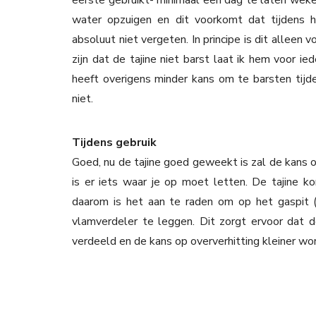
eerste gebruikt- minimaal een dag te laten weke
water opzuigen en dit voorkomt dat tijdens h
absoluut niet vergeten. In principe is dit alleen
zijn dat de tajine niet barst laat ik hem voor ie
heeft overigens minder kans om te barsten tijden
niet.
Tijdens gebruik
Goed, nu de tajine goed geweekt is zal de kans op
is er iets waar je op moet letten. De tajine k
daarom is het aan te raden om op het gaspit (w
vlamverdeler te leggen. Dit zorgt ervoor dat
verdeeld en de kans op oververhitting kleiner wor