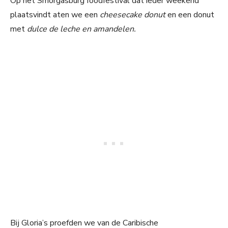
Op het Smorgasburg foodfestival dat ieder weekend
plaatsvindt aten we een
cheesecake donut
en een donut
met
dulce de leche en amandelen.
Bij Gloria’s proefden we van de Caribische