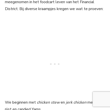
meegenomen in het foodcart leven van het Financial
District. Bij diverse kraampjes kregen we wat te proeven:
We beginnen met
chicken stew
en
jerk chicken
met gele
rijst en candied Yams.