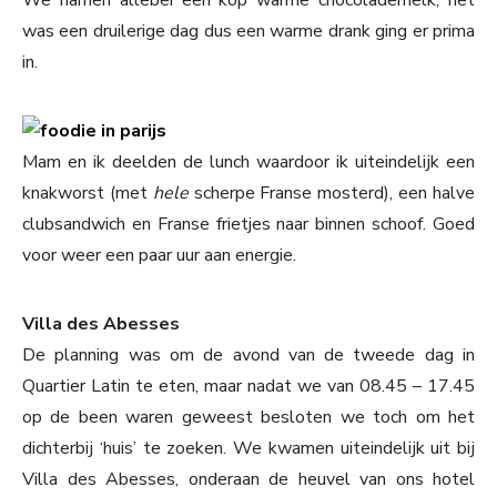
We namen allebei een kop warme chocolademelk, het
was een druilerige dag dus een warme drank ging er prima
in.
Mam en ik deelden de lunch waardoor ik uiteindelijk een
knakworst (met
hele
scherpe Franse mosterd), een halve
clubsandwich en Franse frietjes naar binnen schoof. Goed
voor weer een paar uur aan energie.
Villa des Abesses
De planning was om de avond van de tweede dag in
Quartier Latin te eten, maar nadat we van 08.45 – 17.45
op de been waren geweest besloten we toch om het
dichterbij ‘huis’ te zoeken. We kwamen uiteindelijk uit bij
Villa des Abesses, onderaan de heuvel van ons hotel