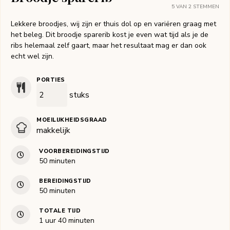
5
VAN
2
STEMMEN
Lekkere broodjes, wij zijn er thuis dol op en variëren graag met
het beleg. Dit broodje sparerib kost je even wat tijd als je de
ribs helemaal zelf gaart, maar het resultaat mag er dan ook
echt wel zijn.
PORTIES
stuks
MOEILIJKHEIDSGRAAD
makkelijk
VOORBEREIDINGSTIJD
minuten
50
minuten
BEREIDINGSTIJD
minuten
50
minuten
TOTALE TIJD
uur
minuten
1
uur
40
minuten