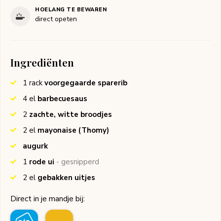
HOELANG TE BEWAREN
direct opeten
Ingrediënten
1
rack
voorgegaarde sparerib
4
el
barbecuesaus
2
zachte, witte broodjes
2
el
mayonaise
(Thomy)
augurk
1
rode ui
- gesnipperd
2
el
gebakken uitjes
Direct in je mandje bij: