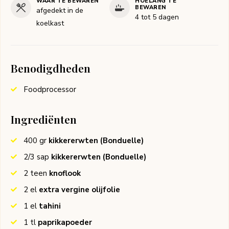
WAAR TE BEWAREN
HOELANG TE
BEWAREN
afgedekt in de
4 tot 5 dagen
koelkast
Benodigdheden
Foodprocessor
Ingrediënten
400
gr
kikkererwten
(Bonduelle)
2/3
sap
kikkererwten
(Bonduelle)
2
teen
knoflook
2
el
extra vergine olijfolie
1
el
tahini
1
tl
paprikapoeder