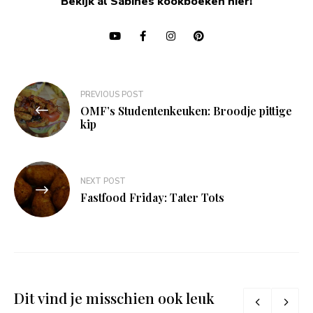
Bekijk al Sabines kookboeken hier!
Bericht
PREVIOUS POST
navigatie
OMF’s Studentenkeuken: Broodje pittige
kip
NEXT POST
Fastfood Friday: Tater Tots
Dit vind je misschien ook leuk