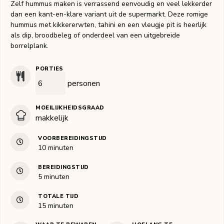
Zelf hummus maken is verrassend eenvoudig en veel lekkerder
dan een kant-en-klare variant uit de supermarkt. Deze romige
hummus met kikkererwten, tahini en een vleugje pit is heerlijk
als dip, broodbeleg of onderdeel van een uitgebreide
borrelplank.
PORTIES
personen
MOEILIJKHEIDSGRAAD
makkelijk
VOORBEREIDINGSTIJD
minuten
10
minuten
BEREIDINGSTIJD
minuten
5
minuten
TOTALE TIJD
minuten
15
minuten