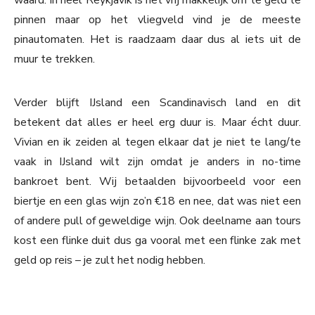
waard. In heel Reykjavik is het vrij makkelijk om te geld te
pinnen maar op het vliegveld vind je de meeste
pinautomaten. Het is raadzaam daar dus al iets uit de
muur te trekken.
Verder blijft IJsland een Scandinavisch land en dit
betekent dat alles er heel erg duur is. Maar écht duur.
Vivian en ik zeiden al tegen elkaar dat je niet te lang/te
vaak in IJsland wilt zijn omdat je anders in no-time
bankroet bent. Wij betaalden bijvoorbeeld voor een
biertje en een glas wijn zo’n €18 en nee, dat was niet een
of andere pull of geweldige wijn. Ook deelname aan tours
kost een flinke duit dus ga vooral met een flinke zak met
geld op reis – je zult het nodig hebben.