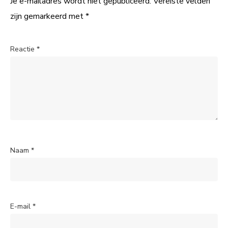
Je e-mailadres wordt niet gepubliceerd.
Vereiste velden
zijn gemarkeerd met
*
Reactie
*
Naam
*
E-mail
*