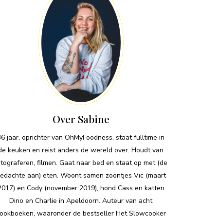
Over Sabine
36 jaar, oprichter van OhMyFoodness, staat fulltime in
de keuken en reist anders de wereld over. Houdt van
otograferen, filmen. Gaat naar bed en staat op met (de
edachte aan) eten. Woont samen zoontjes Vic (maart
2017) en Cody (november 2019), hond Cass en katten
Dino en Charlie in Apeldoorn. Auteur van acht
ookboeken, waaronder de bestseller Het Slowcooker