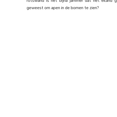
rotswand is het bijna jammer dat het eiland g
geweest om apen in de bomen te zien?