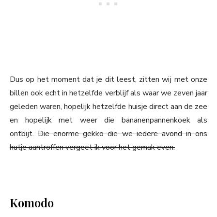
Dus op het moment dat je dit leest, zitten wij met onze
billen ook echt in hetzelfde verblijf als waar we zeven jaar
geleden waren, hopelijk hetzelfde huisje direct aan de zee
en hopelijk met weer die bananenpannenkoek als
ontbijt.
Die enorme gekko die we iedere avond in ons
hutje aantroffen vergeet ik voor het gemak even.
Komodo