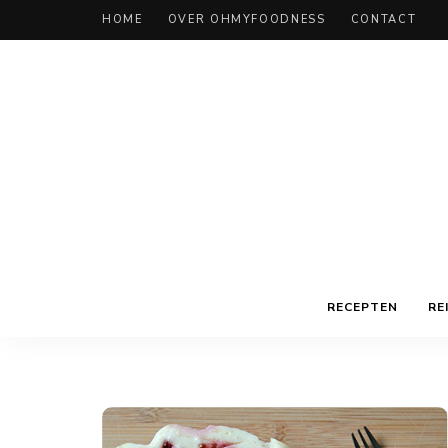
HOME
OVER OHMYFOODNESS
CONTACT
RECEPTEN
RE