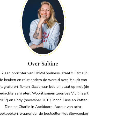
Over Sabine
36 jaar, oprichter van OhMyFoodness, staat fulltime in
de keuken en reist anders de wereld over. Houdt van
otograferen, filmen. Gaat naar bed en staat op met (de
edachte aan) eten. Woont samen zoontjes Vic (maart
2017) en Cody (november 2019), hond Cass en katten
Dino en Charlie in Apeldoorn. Auteur van acht
ookboeken, waaronder de bestseller Het Slowcooker