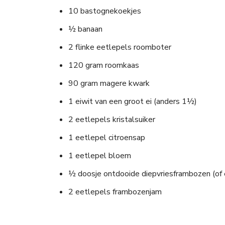
10 bastognekoekjes
½ banaan
2 flinke eetlepels roomboter
120 gram roomkaas
90 gram magere kwark
1 eiwit van een groot ei (anders 1½)
2 eetlepels kristalsuiker
1 eetlepel citroensap
1 eetlepel bloem
½ doosje ontdooide diepvriesframbozen (of 
2 eetlepels frambozenjam