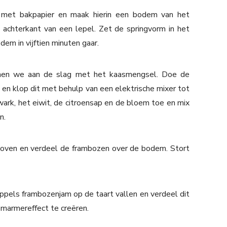
 met bakpapier en maak hierin een bodem van het
chterkant van een lepel. Zet de springvorm in het
m in vijftien minuten gaar.
unnen we aan de slag met het kaasmengsel. Doe de
n klop dit met behulp van een elektrische mixer tot
ark, het eiwit, de citroensap en de bloem toe en mix
n.
e oven en verdeel de frambozen over de bodem. Stort
ppels frambozenjam op de taart vallen en verdeel dit
marmereffect te creëren.