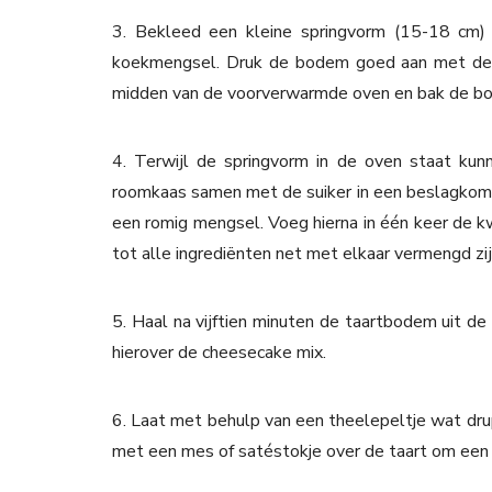
3. Bekleed een kleine springvorm (15-18 cm)
koekmengsel. Druk de bodem goed aan met de a
midden van de voorverwarmde oven en bak de bode
4. Terwijl de springvorm in de oven staat k
roomkaas samen met de suiker in een beslagkom e
een romig mengsel. Voeg hierna in één keer de kw
tot alle ingrediënten net met elkaar vermengd zij
5. Haal na vijftien minuten de taartbodem uit d
hierover de cheesecake mix.
6. Laat met behulp van een theelepeltje wat dru
met een mes of satéstokje over de taart om een 