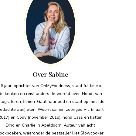
Over Sabine
36 jaar, oprichter van OhMyFoodness, staat fulltime in
de keuken en reist anders de wereld over. Houdt van
otograferen, filmen. Gaat naar bed en staat op met (de
edachte aan) eten. Woont samen zoontjes Vic (maart
2017) en Cody (november 2019), hond Cass en katten
Dino en Charlie in Apeldoorn. Auteur van acht
ookboeken, waaronder de bestseller Het Slowcooker