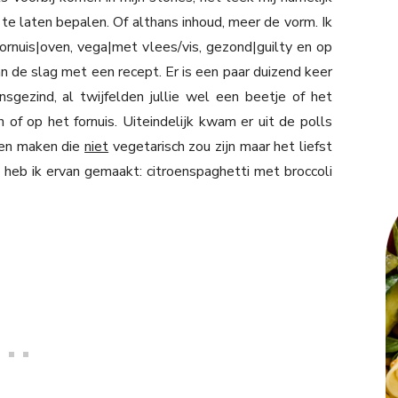
te laten bepalen. Of althans inhoud, meer de vorm. Ik
, fornuis|oven, vega|met vlees/vis, gezond|guilty en op
n de slag met een recept. Er is een paar duizend keer
nsgezind, al twijfelden jullie wel een beetje of het
f op het fornuis. Uiteindelijk kwam er uit de polls
ten maken die
niet
vegetarisch zou zijn maar het liefst
 heb ik ervan gemaakt: citroenspaghetti met broccoli