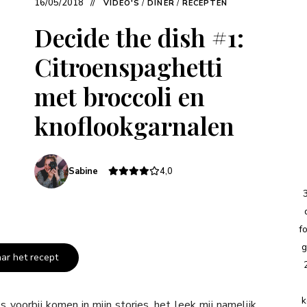
16/05/2018
VIDEO'S
/
DINER
/
RECEPTEN
Decide the dish #1:
Citroenspaghetti
met broccoli en
knoflookgarnalen
Sabine
4,0
f
g
aar het recept
k
 voorbij komen in mijn stories, het leek mij namelijk