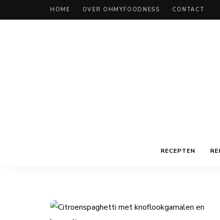
HOME
OVER OHMYFOODNESS
CONTACT
RECEPTEN
RE