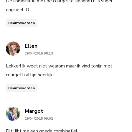
De combinatie met de courgette-spaghetti is super
origineel :D
Beantwoorden
says:
Ellen
29/04/2015 08:13
Lekker! Ik weet niet waarom maar ik vind tonijn met
courgetti altijd heerlijk!
Beantwoorden
says:
Margot
29/04/2015 09:02
Dit lijkt me een goede combinatie!