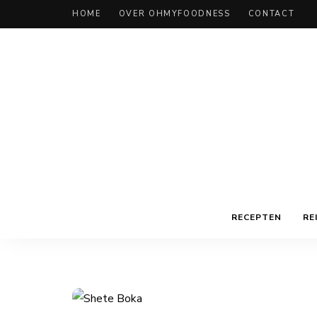
HOME
OVER OHMYFOODNESS
CONTACT
RECEPTEN
RE