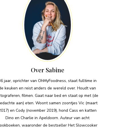
Over Sabine
36 jaar, oprichter van OhMyFoodness, staat fulltime in
de keuken en reist anders de wereld over. Houdt van
otograferen, filmen. Gaat naar bed en staat op met (de
edachte aan) eten. Woont samen zoontjes Vic (maart
2017) en Cody (november 2019), hond Cass en katten
Dino en Charlie in Apeldoorn. Auteur van acht
ookboeken, waaronder de bestseller Het Slowcooker