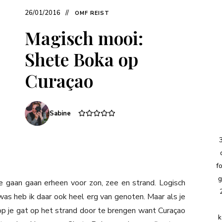
26/01/2016
OMF REIST
Magisch mooi:
Shete Boka op
Curaçao
Sabine
f
g
 gaan gaan erheen voor zon, zee en strand. Logisch
s heb ik daar ook heel erg van genoten. Maar als je
op je gat op het strand door te brengen want Curaçao
k