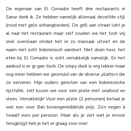
De eigenaar van El Comador heeft drie restaurants in
Sanur denk ik. Ze hebben namelijk allemaal dezelfde stijl
(rood met gele uithangborden). De grill aan straat lokt je
al naar het restaurant maar zelf zouden we het toch vrij
snel overslaan omdat het er zo massaal uitziet en de
naam niet echt Indonesisch aandoet. Niet doen hoor, het
eten bij El Comador is echt verrukkelijk namelijk. En het
aanbod is er gi-gan-tisch. De crispy duck is erg lekker maar
nog meer hebben we gesmuld van de diverse
platters
die
ze serveren. Mijn ouders genoten van een Indonesische
rijsttafel, zelf kozen we voor een plate met seafood en
vlees. Verrukkelijk! Voor een plate (2 personen) betaal je
wel een voor Bali bovengemiddelde prijs. Zo’n negen à
twaalf euro per persoon. Maar als je ziet wat je ervoor
terugkrijgt heb je het er graag voor over.