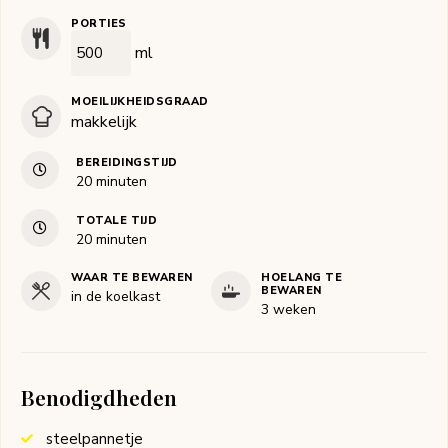
PORTIES
ml
MOEILIJKHEIDSGRAAD
makkelijk
BEREIDINGSTIJD
minuten
20
minuten
TOTALE TIJD
minuten
20
minuten
WAAR TE BEWAREN
HOELANG TE
BEWAREN
in de koelkast
3 weken
Benodigdheden
steelpannetje