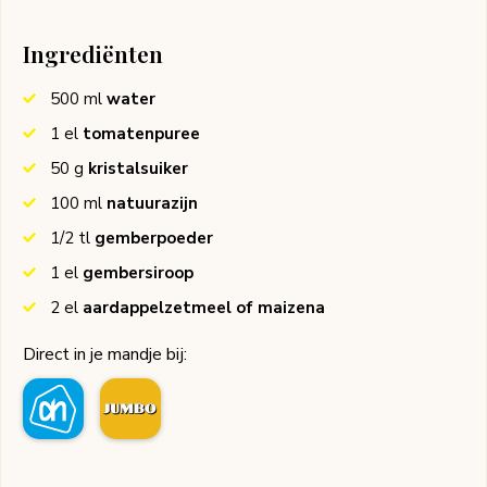
Ingrediënten
500
ml
water
1
el
tomatenpuree
50
g
kristalsuiker
100
ml
natuurazijn
1/2
tl
gemberpoeder
1
el
gembersiroop
2
el
aardappelzetmeel of maizena
Direct in je mandje bij: