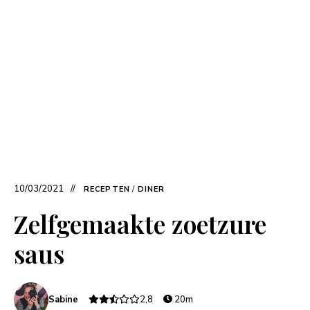
10/03/2021
RECEPTEN
/
DINER
Zelfgemaakte zoetzure
saus
Sabine
2,8
20m