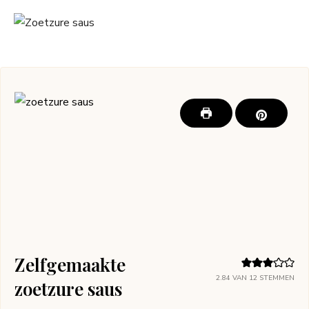
Zelfgemaakte
2.84
VAN
12
STEMMEN
zoetzure saus