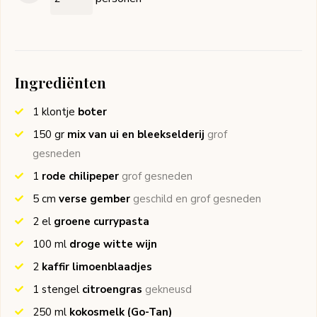
Ingrediënten
1
klontje
boter
150
gr
mix van ui en bleekselderij
grof
gesneden
1
rode chilipeper
grof gesneden
5
cm
verse gember
geschild en grof gesneden
2
el
groene currypasta
100
ml
droge witte wijn
2
kaffir limoenblaadjes
1
stengel
citroengras
gekneusd
250
ml
kokosmelk
(Go-Tan)