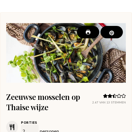
Zeeuwse mosselen op
2.47
VAN
13
STEMMEN
Thaise wijze
PORTIES
personen