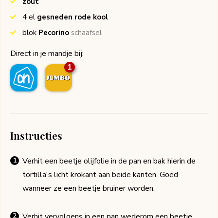
zout
4
el
gesneden rode kool
blok
Pecorino
schaafsel
Direct in je mandje bij:
1
Instructies
Verhit een beetje olijfolie in de pan en bak hierin de
tortilla's licht krokant aan beide kanten. Goed
wanneer ze een beetje bruiner worden.
Verhit vervolgens in een pan wederom een beetje