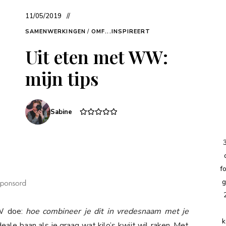
11/05/2019
SAMENWERKINGEN
/
OMF...INSPIREERT
Uit eten met WW:
mijn tips
Sabine
f
g
WW doe:
hoe combineer je dit in vredesnaam met je
k
ale baan als je graag wat kilo’s kwijt wil raken. Met