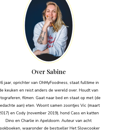
Over Sabine
36 jaar, oprichter van OhMyFoodness, staat fulltime in
de keuken en reist anders de wereld over. Houdt van
otograferen, filmen. Gaat naar bed en staat op met (de
edachte aan) eten. Woont samen zoontjes Vic (maart
2017) en Cody (november 2019), hond Cass en katten
Dino en Charlie in Apeldoorn. Auteur van acht
ookboeken, waaronder de bestseller Het Slowcooker