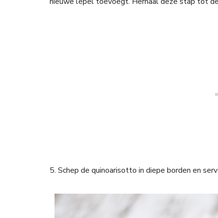
nieuwe lepel toevoegt. Herhaal deze stap tot de 
5. Schep de quinoarisotto in diepe borden en ser