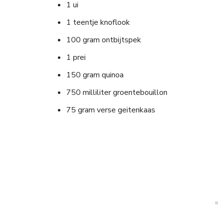
1 ui
1 teentje knoflook
100 gram ontbijtspek
1 prei
150 gram quinoa
750 milliliter groentebouillon
75 gram verse geitenkaas