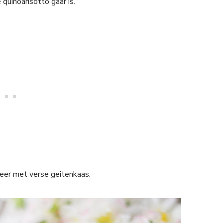
quinoarisotto gaar is.
veer met verse geitenkaas.