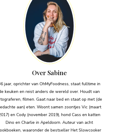
Over Sabine
36 jaar, oprichter van OhMyFoodness, staat fulltime in
de keuken en reist anders de wereld over. Houdt van
otograferen, filmen. Gaat naar bed en staat op met (de
edachte aan) eten. Woont samen zoontjes Vic (maart
2017) en Cody (november 2019), hond Cass en katten
Dino en Charlie in Apeldoorn. Auteur van acht
ookboeken, waaronder de bestseller Het Slowcooker