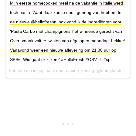
Mijn eerste homecooked meal na de vakantie in Italië werd
toch pasta. Want daar kun je nooit genoeg van hebben. In
de nieuwe @hellofreshnl box vond ik de ingrediënten voor
‘Pasta Carbo met champignons’ het winnende gerecht van
Over smaak valt te twisten van afgelopen maandag. Lekker!
Vanavond weer een nieuwe aflevering om 21.30 uur op
SBS6. Wie gaat er kijken? #HelloFresh #OSVTT #sp
Een foto die is geplaatst door sabine_koning (@ohmyfoodnessnl) op