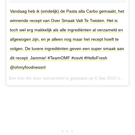
Vandaag heb ik (eindelijk) de Pasta alla Carbo gemaakt, het
winnende recept van Over Smaak Valt Te Twisten. Het is
toch wel erg makkelijk als alle ingrediënten al verzameld en
afgewogen zijn, en je alleen nog maar het recept hoeft te
volgen. De luxere ingrediënten geven een super smaak aan
dit recept. Jammie! #TeamOMF #osvtt #HelloFresh
@ohmyfoodnessnl
Een foto die door iamvanthiel is geplaatst op
6 Sep 2016 om 9:07 PDT