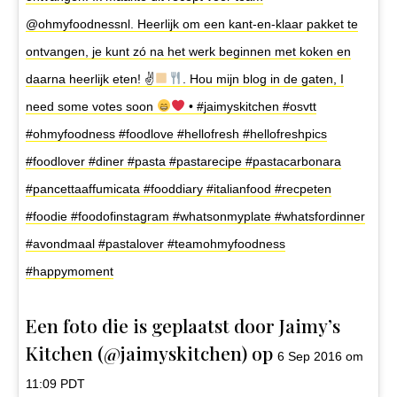
@ohmyfoodnessnl. Heerlijk om een kant-en-klaar pakket te
ontvangen, je kunt zó na het werk beginnen met koken en
daarna heerlijk eten! ✌
. Hou mijn blog in de gaten, I
need some votes soon
• #jaimyskitchen #osvtt
#ohmyfoodness #foodlove #hellofresh #hellofreshpics
#foodlover #diner #pasta #pastarecipe #pastacarbonara
#pancettaaffumicata #fooddiary #italianfood #recpeten
#foodie #foodofinstagram #whatsonmyplate #whatsfordinner
#avondmaal #pastalover #teamohmyfoodness
#happymoment
Een foto die is geplaatst door Jaimy’s
Kitchen (@jaimyskitchen) op
6 Sep 2016 om
11:09 PDT