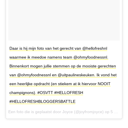
Daar is hij mijn foto van het gerecht van @hellofreshnl
waarmee ik meedoe namens team @ohmyfoodnessnl.
Binnenkort mogen jullie stemmen op de mooiste gerechten
van @ohmyfoodnessnl en @uitpaulineskeuken. Ik vond het
een heerlijke opdracht (en stiekem at ik hiervoor NOOIT
champignons). #OSVTT #HELLOFRESH
#HELLOFRESHBLOGGERSBATTLE
Een foto die is geplaatst door Joyce (@joyfromjoyce) op
5 Sep 2016 om 10:15 PDT