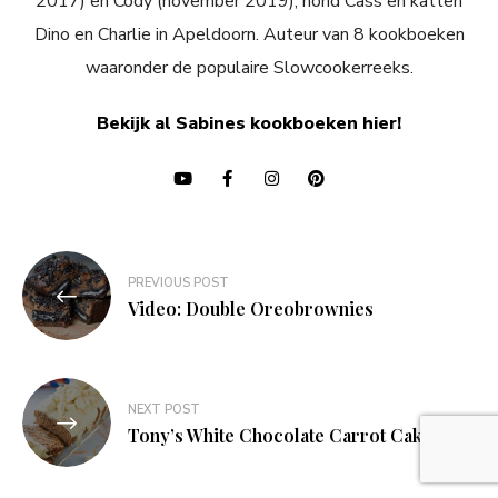
2017) en Cody (november 2019), hond Cass en katten
Dino en Charlie in Apeldoorn. Auteur van 8 kookboeken
waaronder de populaire Slowcookerreeks.
Bekijk al Sabines kookboeken hier!
Bericht
PREVIOUS POST
navigatie
Video: Double Oreobrownies
NEXT POST
Tony’s White Chocolate Carrot Cake