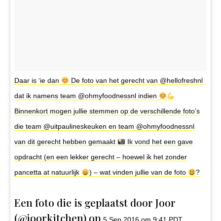
Daar is ‘ie dan
De foto van het gerecht van @hellofreshnl
dat ik namens team @ohmyfoodnessnl indien
Binnenkort mogen jullie stemmen op de verschillende foto’s
die team @uitpaulineskeuken en team @ohmyfoodnessnl
van dit gerecht hebben gemaakt
Ik vond het een gave
opdracht (en een lekker gerecht – hoewel ik het zonder
pancetta at natuurlijk
) – wat vinden jullie van de foto
?
Een foto die is geplaatst door Joor
(@joorkitchen) op
5 Sep 2016 om 9:41 PDT