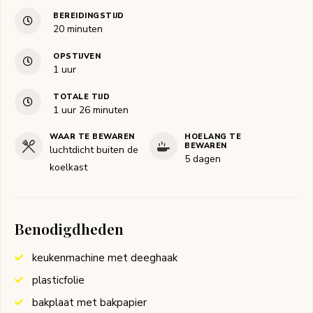
BEREIDINGSTIJD
minuten
20
minuten
OPSTIJVEN
uur
1
uur
TOTALE TIJD
uur
minuten
1
uur
26
minuten
WAAR TE BEWAREN
HOELANG TE
BEWAREN
luchtdicht buiten de
5 dagen
koelkast
Benodigdheden
keukenmachine met deeghaak
plasticfolie
bakplaat met bakpapier