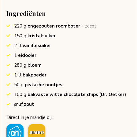
Ingrediënten
220
g
ongezouten roomboter
– zacht
150
g
kristalsuiker
2
tl
vanillesuiker
1
eidooier
280
g
bloem
1
tl
bakpoeder
50
g
pistache nootjes
100
g
bakvaste witte chocolate chips
(Dr. Oetker)
snuf
zout
Direct in je mandje bij: