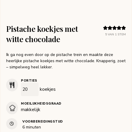
Pistache koekjes met
5
VAN 1 STEM
witte chocolade
Ik ga nog even door op de pistache trein en maakte deze
heerlijke pistache koekjes met witte chocolade. Knapperig, zoet
– simpelweg heel lekker.
PORTIES
koekjes
MOEILIJKHEIDSGRAAD
makkelijk
VOORBEREIDINGSTIJD
minuten
6
minuten