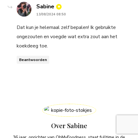
says:
Sabine
13/08/2024 08:50
Dat kun je helemaal zelf bepalen! Ik gebruikte
ongezouten en voegde wat extra zout aan het
koekdeeg toe.
Beantwoorden
Over Sabine
36 jaar, oprichter van OhMyFoodness, staat fulltime in de