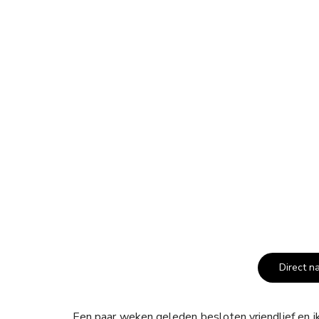
Direct n
Een paar weken geleden besloten vriendlief en ik