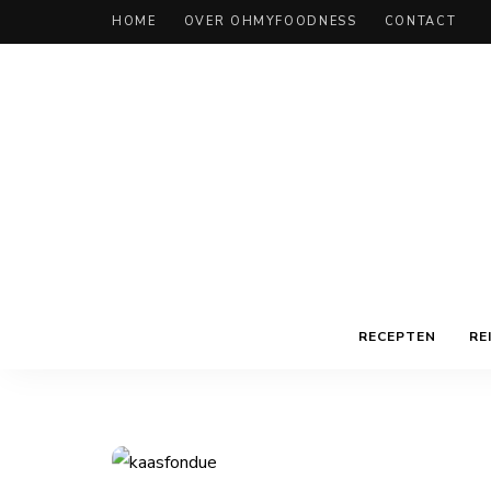
HOME
OVER OHMYFOODNESS
CONTACT
RECEPTEN
RE