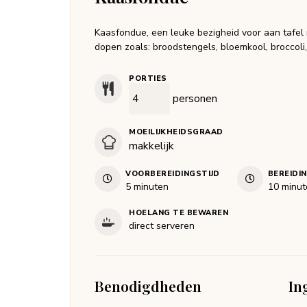
Kaasfondue, een leuke bezigheid voor aan tafel m
dopen zoals: broodstengels, bloemkool, broccoli
PORTIES
personen
MOEILIJKHEIDSGRAAD
makkelijk
VOORBEREIDINGSTIJD
BEREIDI
minuten
minut
5
minuten
10
minut
HOELANG TE BEWAREN
direct serveren
Benodigdheden
In