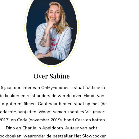
Over Sabine
36 jaar, oprichter van OhMyFoodness, staat fulltime in
de keuken en reist anders de wereld over. Houdt van
otograferen, filmen. Gaat naar bed en staat op met (de
edachte aan) eten. Woont samen zoontjes Vic (maart
2017) en Cody (november 2019), hond Cass en katten
Dino en Charlie in Apeldoorn. Auteur van acht
ookboeken, waaronder de bestseller Het Slowcooker