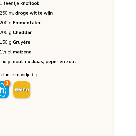
1
teentje
knoflook
250
ml
droge witte wijn
200
g
Emmentaler
200
g
Cheddar
150
g
Gruyère
1½
el
maizena
snufje
nootmuskaas, peper en zout
ct in je mandje bij:
3