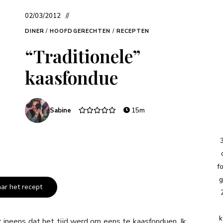
02/03/2012
DINER
/
HOOFDGERECHTEN
/
RECEPTEN
“Traditionele”
kaasfondue
Sabine
15m
f
g
aar het recept
k
 ineens dat het tijd werd om eens te kaasfonduen. Ik