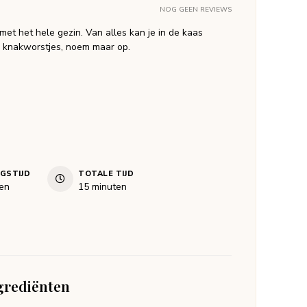
NOG GEEN REVIEWS
et het hele gezin. Van alles kan je in de kaas
, knakworstjes, noem maar op.
NGSTIJD
TOTALE TIJD
en
minuten
en
15
minuten
grediënten