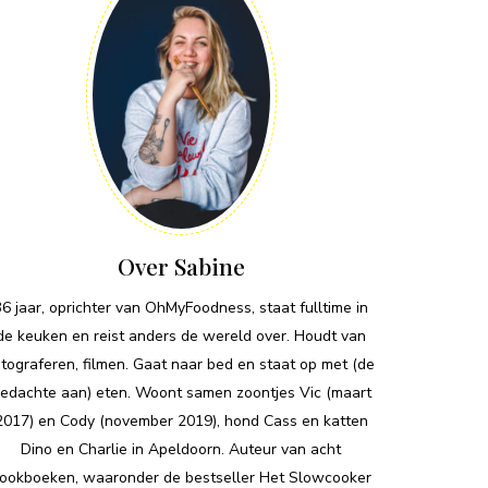
Over Sabine
36 jaar, oprichter van OhMyFoodness, staat fulltime in
de keuken en reist anders de wereld over. Houdt van
otograferen, filmen. Gaat naar bed en staat op met (de
edachte aan) eten. Woont samen zoontjes Vic (maart
2017) en Cody (november 2019), hond Cass en katten
Dino en Charlie in Apeldoorn. Auteur van acht
ookboeken, waaronder de bestseller Het Slowcooker