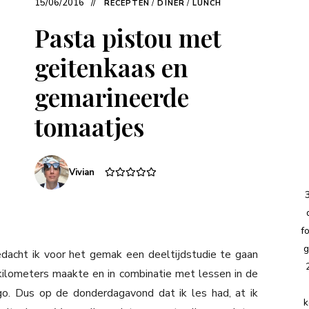
15/06/2016
RECEPTEN
/
DINER
/
LUNCH
Pasta pistou met
geitenkaas en
gemarineerde
tomaatjes
Vivian
f
g
edacht ik voor het gemak een deeltijdstudie te gaan
 kilometers maakte en in combinatie met lessen in de
go. Dus op de donderdagavond dat ik les had, at ik
k