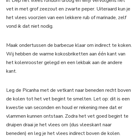
in. Dep het vlees rondom droog en wrijf vervolgens het
vet in met grof zeezout en zwarte peper. Uiteraard kun je
het vlees voorzien van een lekkere rub of marinade, zelf
vond ik dat niet nodig.
Maak ondertussen de barbecue klaar om indirect te koken.
Wij hebben de warme kokosbriketten aan één kant van
het kolenrooster gelegd en een lekbak aan de andere
kant.
Leg de Picanha met de vetkant naar beneden recht boven
de kolen tot het vet begint te smelten. Let op: dit is een
kwestie van seconden en houd er rekening mee dat er
vlammen kunnen ontstaan. Zodra het vet goed begint te
druipen draai je het vlees om (dus vleeskant naar
beneden) en leg je het vlees indirect boven de kolen.