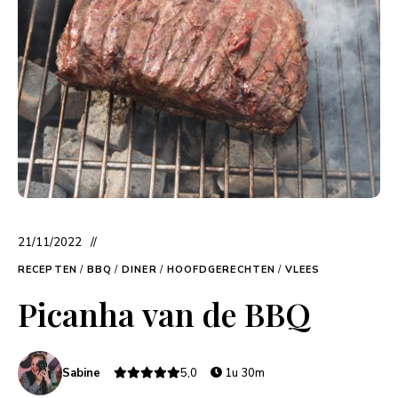
21/11/2022
RECEPTEN
/
BBQ
/
DINER
/
HOOFDGERECHTEN
/
VLEES
Picanha van de BBQ
Sabine
5,0
1u 30m