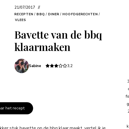
21/07/2017
RECEPTEN
/
BBQ
/
DINER
/
HOOFDGERECHTEN
/
VLEES
Bavette van de bbq
klaarmaken
Sabine
3,2
f
g
aar het recept
k
kker stuk bavette op de bbq klaar maakt, vertel ik je