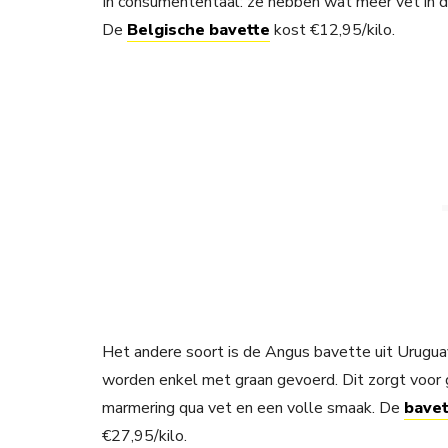
In consumententaal: ze hebben wat meer vet in d
De
Belgische bavette
kost €12,95/kilo.
Het andere soort is de Angus bavette uit Urugua
worden enkel met graan gevoerd. Dit zorgt voor 
marmering qua vet en een volle smaak. De
bavet
€27,95/kilo.