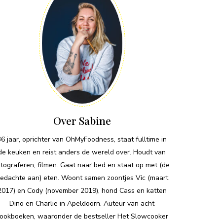
Over Sabine
36 jaar, oprichter van OhMyFoodness, staat fulltime in
de keuken en reist anders de wereld over. Houdt van
otograferen, filmen. Gaat naar bed en staat op met (de
edachte aan) eten. Woont samen zoontjes Vic (maart
2017) en Cody (november 2019), hond Cass en katten
Dino en Charlie in Apeldoorn. Auteur van acht
ookboeken, waaronder de bestseller Het Slowcooker