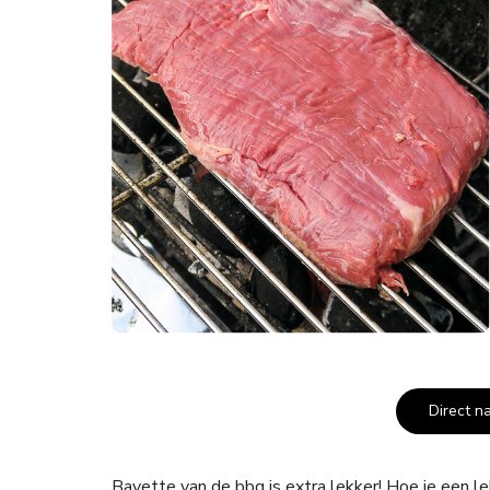
Direct n
Bavette van de bbq is extra lekker! Hoe je een le