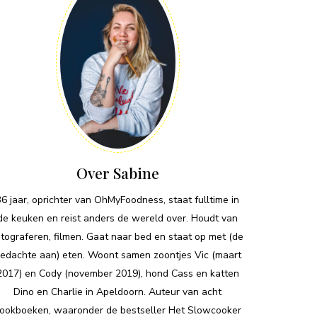
Over Sabine
36 jaar, oprichter van OhMyFoodness, staat fulltime in
de keuken en reist anders de wereld over. Houdt van
otograferen, filmen. Gaat naar bed en staat op met (de
edachte aan) eten. Woont samen zoontjes Vic (maart
2017) en Cody (november 2019), hond Cass en katten
Dino en Charlie in Apeldoorn. Auteur van acht
ookboeken, waaronder de bestseller Het Slowcooker