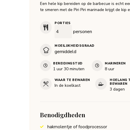
Een hele kip bereiden op de barbecue is echt een
te smeren met de Piri Piri marinade krijgt de kip 
PORTIES
personen
MOEILIJKHEIDSGRAAD
gemiddeld
BEREIDINGSTIJD
MARINEREN
uur
minuten
uur
1
uur
30
minuten
8
uur
WAAR TE BEWAREN
HOELANG 
BEWAREN
In de koelkast
3 dagen
Benodigdheden
hakmolentje of foodprocessor