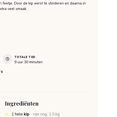
 feetje. Door de kip eerst te vlinderen en daarna in
extra veel smaak.
TOTALE TIJD
uur
minuten
9
uur
30
minuten
TE
Ingrediënten
1
hele
kip
- van ong. 1,5 kg