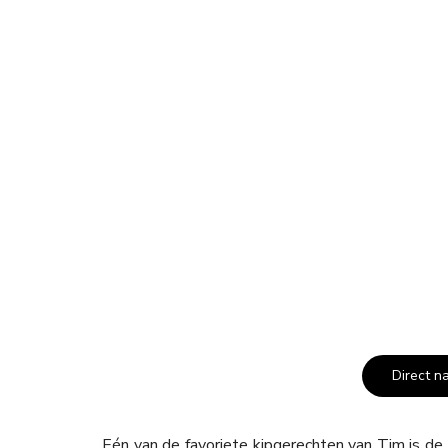
Direct n
Eén van de favoriete kipgerechten van Tim is de K