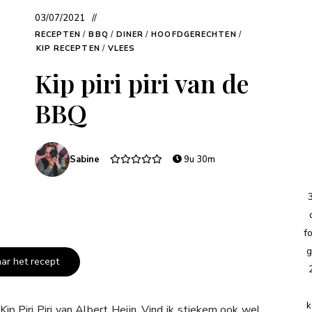
03/07/2021
RECEPTEN
/
BBQ
/
DINER
/
HOOFDGERECHTEN
/
KIP RECEPTEN
/
VLEES
Kip piri piri van de
BBQ
Sabine
9u 30m
f
g
aar het recept
k
ip Piri Piri van Albert Heijn. Vind ik stiekem ook wel