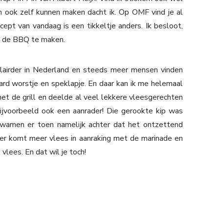
h ook zelf kunnen maken dacht ik. Op OMF vind je al
ecept van vandaag is een tikkeltje anders. Ik besloot,
van de BBQ te maken.
lairder in Nederland en steeds meer mensen vinden
rd worstje en speklapje. En daar kan ik me helemaal
et de grill en deelde al veel lekkere vleesgerechten
ijvoorbeeld ook een aanrader! Die gerookte kip was
e kwamen er toen namelijk achter dat het ontzettend
nier komt meer vlees in aanraking met de marinade en
vlees. En dat wil je toch!