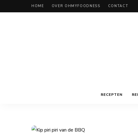
HOME
OVER OHMYFOODNESS
CONTACT
RECEPTEN
RE