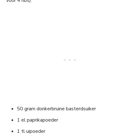
voor 4 ribs):
50 gram donkerbruine basterdsuiker
1 el paprikapoeder
1 tl uipoeder