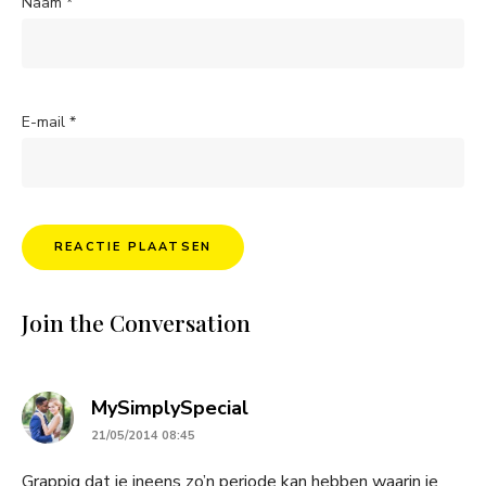
Naam
*
E-mail
*
Join the Conversation
says:
MySimplySpecial
21/05/2014 08:45
Grappig dat je ineens zo’n periode kan hebben waarin je