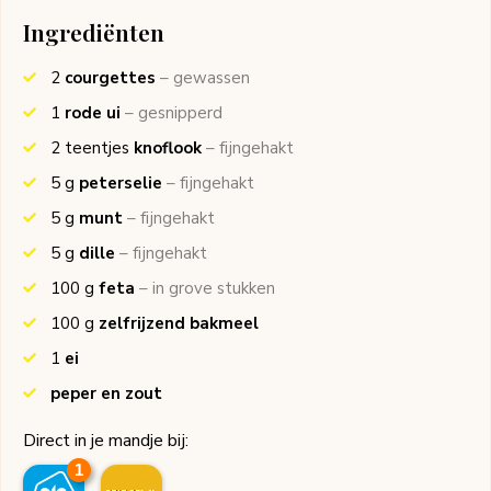
Ingrediënten
2
courgettes
– gewassen
1
rode ui
– gesnipperd
2
teentjes
knoflook
– fijngehakt
5
g
peterselie
– fijngehakt
5
g
munt
– fijngehakt
5
g
dille
– fijngehakt
100
g
feta
– in grove stukken
100
g
zelfrijzend bakmeel
1
ei
peper en zout
Direct in je mandje bij:
1