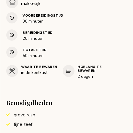
makkelijk
VOORBEREIDINGSTIJD
minuten
30
minuten
BEREIDINGSTIJD
minuten
20
minuten
TOTALE TIJD
minuten
50
minuten
WAAR TE BEWAREN
HOELANG TE
BEWAREN
in de koelkast
2 dagen
Benodigdheden
grove rasp
fijne zeef