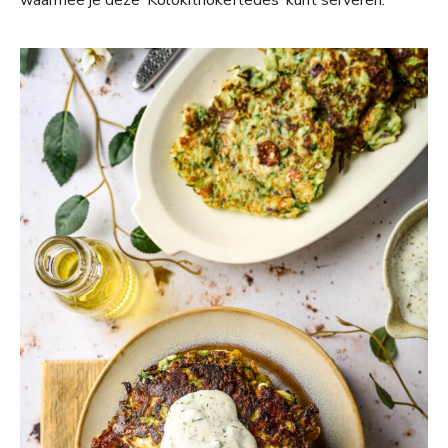
waarmee je deze ‘Kolokithokeftedes’ kunt serveren.