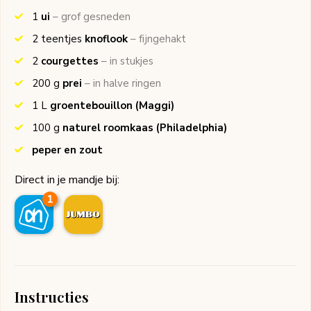
1
ui
– grof gesneden
2
teentjes
knoflook
– fijngehakt
2
courgettes
– in stukjes
200
g
prei
– in halve ringen
1
L
groentebouillon
(Maggi)
100
g
naturel roomkaas
(Philadelphia)
peper en zout
Direct in je mandje bij:
1
Instructies