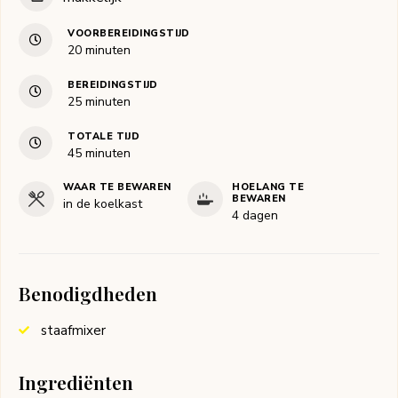
VOORBEREIDINGSTIJD
minuten
20
minuten
BEREIDINGSTIJD
minuten
25
minuten
TOTALE TIJD
minuten
45
minuten
WAAR TE BEWAREN
HOELANG TE
BEWAREN
in de koelkast
4 dagen
Benodigdheden
staafmixer
Ingrediënten