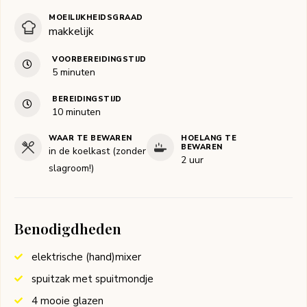
MOEILIJKHEIDSGRAAD
makkelijk
VOORBEREIDINGSTIJD
minuten
5
minuten
BEREIDINGSTIJD
minuten
10
minuten
WAAR TE BEWAREN
HOELANG TE
BEWAREN
in de koelkast (zonder
2 uur
slagroom!)
Benodigdheden
elektrische (hand)mixer
spuitzak met spuitmondje
4 mooie glazen