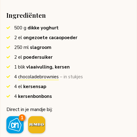
Ingrediënten
500
g
dikke yoghurt
2
el
ongezoete cacaopoeder
250
ml
slagroom
2
el
poedersuiker
1
blik
vlaaivulling, kersen
4
chocoladebrownies
– in stukjes
4
el
kersensap
4
kersenbonbons
Direct in je mandje bij:
1