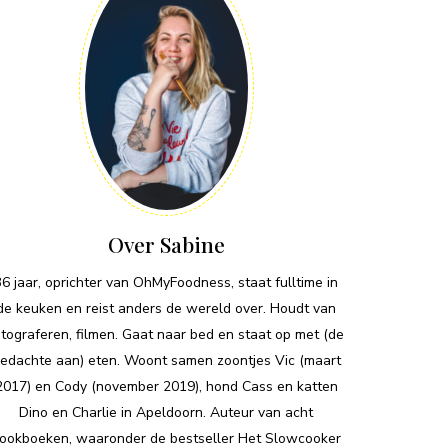
Over Sabine
36 jaar, oprichter van OhMyFoodness, staat fulltime in
de keuken en reist anders de wereld over. Houdt van
otograferen, filmen. Gaat naar bed en staat op met (de
edachte aan) eten. Woont samen zoontjes Vic (maart
2017) en Cody (november 2019), hond Cass en katten
Dino en Charlie in Apeldoorn. Auteur van acht
ookboeken, waaronder de bestseller Het Slowcooker