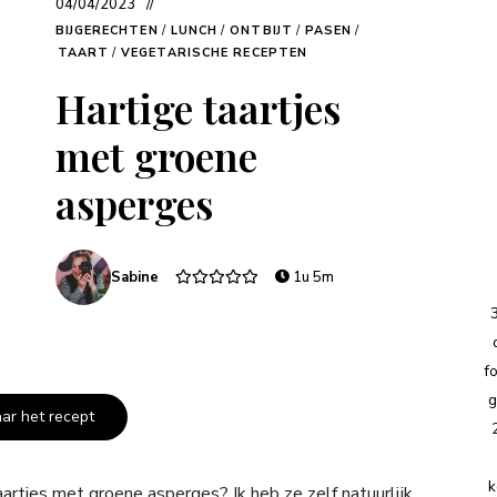
04/04/2023
BIJGERECHTEN
/
LUNCH
/
ONTBIJT
/
PASEN
/
TAART
/
VEGETARISCHE RECEPTEN
Hartige taartjes
met groene
asperges
Sabine
1u 5m
f
g
aar het recept
k
taartjes met groene asperges? Ik heb ze zelf natuurlijk