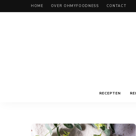
HOME
OVER OHMYFOODNESS
CONTACT
RECEPTEN
RE