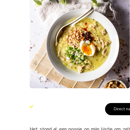
Direct n
Het stond al een poosje op mijn lijstje om ze