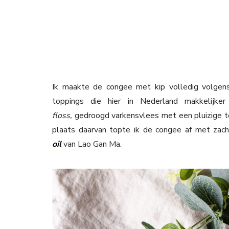
Ik maakte de congee met kip volledig volgens
toppings die hier in Nederland makkelijker
floss,
gedroogd varkensvlees met een pluizige text
plaats daarvan topte ik de congee af met zach
oil
van Lao Gan Ma.