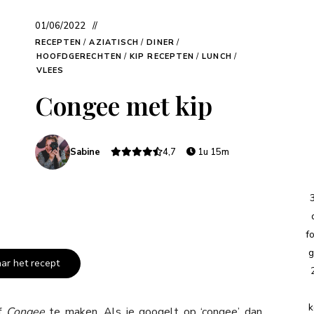
01/06/2022
RECEPTEN
/
AZIATISCH
/
DINER
/
HOOFDGERECHTEN
/
KIP RECEPTEN
/
LUNCH
/
VLEES
Congee met kip
Sabine
4,7
1u 15m
f
g
aar het recept
k
lf
Congee
te maken. Als je googelt op ‘congee’ dan