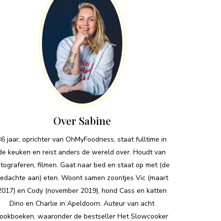
Over Sabine
36 jaar, oprichter van OhMyFoodness, staat fulltime in
de keuken en reist anders de wereld over. Houdt van
otograferen, filmen. Gaat naar bed en staat op met (de
edachte aan) eten. Woont samen zoontjes Vic (maart
2017) en Cody (november 2019), hond Cass en katten
Dino en Charlie in Apeldoorn. Auteur van acht
ookboeken, waaronder de bestseller Het Slowcooker