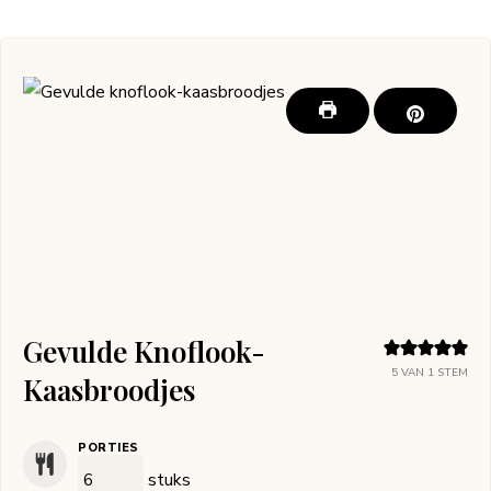
Gevulde Knoflook-
5
VAN 1 STEM
Kaasbroodjes
PORTIES
stuks