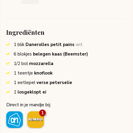
Ingrediënten
1
blik
Danerolles petit pains
wit
6
blokjes
belegen kaas
(Beemster)
1/2
bol
mozzarella
1
teentje
knoflook
1
eetlepel
verse peterselie
1
losgeklopt ei
Direct in je mandje bij:
1