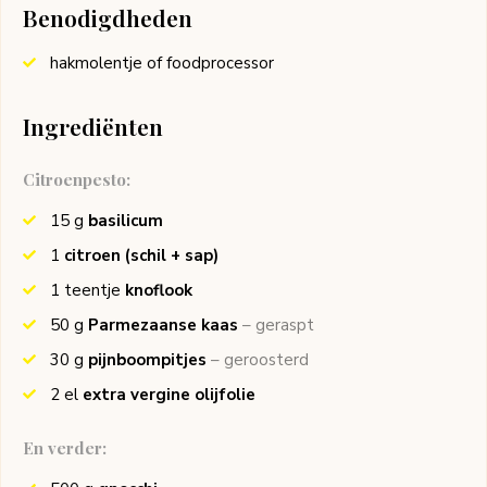
Benodigdheden
hakmolentje of foodprocessor
Ingrediënten
Citroenpesto:
15
g
basilicum
1
citroen (schil + sap)
1
teentje
knoflook
50
g
Parmezaanse kaas
– geraspt
30
g
pijnboompitjes
– geroosterd
2
el
extra vergine olijfolie
En verder: