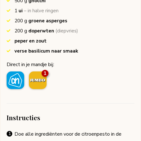
500
g
gnocchi
1
ui
– in halve ringen
200
g
groene asperges
200
g
doperwten
(diepvries)
peper en zout
verse basilicum naar smaak
Direct in je mandje bij:
1
Instructies
Doe alle ingrediënten voor de citroenpesto in de