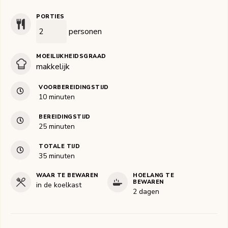
PORTIES
personen
MOEILIJKHEIDSGRAAD
makkelijk
VOORBEREIDINGSTIJD
minuten
10
minuten
BEREIDINGSTIJD
minuten
25
minuten
TOTALE TIJD
minuten
35
minuten
WAAR TE BEWAREN
HOELANG TE
BEWAREN
in de koelkast
2 dagen