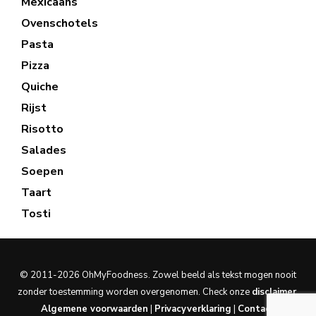
Mexicaans
Ovenschotels
Pasta
Pizza
Quiche
Rijst
Risotto
Salades
Soepen
Taart
Tosti
© 2011-2026 OhMyFoodness. Zowel beeld als tekst mogen nooit
zonder toestemming worden overgenomen. Check onze
disclaimer
.
Algemene voorwaarden
|
Privacyverklaring
|
Contact