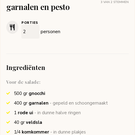
3
VAN
2
STEMMEN
garnalen en pesto
PORTIES
personen
Ingrediënten
Voor de salade:
500
gr
gnocchi
400
gr
garnalen
- gepeld en schoongemaakt
1
rode ui
- in dunne halve ringen
40
gr
veldsla
1/4
komkommer
- in dunne plakjes