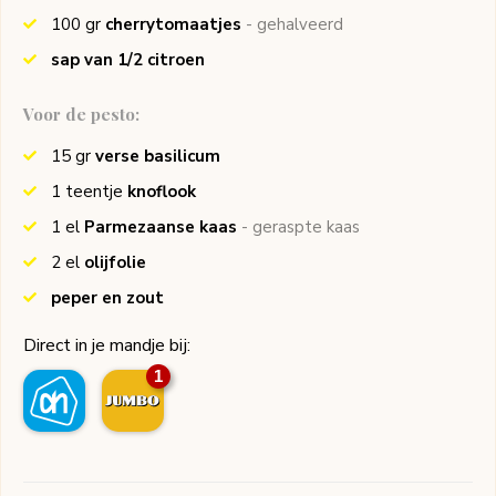
100
gr
cherrytomaatjes
- gehalveerd
sap van 1/2 citroen
Voor de pesto:
15
gr
verse basilicum
1
teentje
knoflook
1
el
Parmezaanse kaas
- geraspte kaas
2
el
olijfolie
peper en zout
Direct in je mandje bij:
1