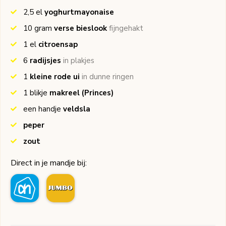
2,5
el
yoghurtmayonaise
10
gram
verse bieslook
fijngehakt
1
el
citroensap
6
radijsjes
in plakjes
1
kleine rode ui
in dunne ringen
1
blikje
makreel
(Princes)
een handje
veldsla
peper
zout
Direct in je mandje bij: