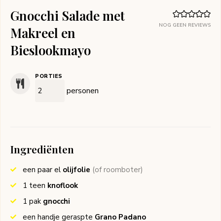
Gnocchi Salade met
NOG GEEN REVIEWS
Makreel en
Bieslookmayo
PORTIES
personen
Ingrediënten
een paar
el
olijfolie
(of roomboter)
1
teen
knoflook
1
pak
gnocchi
een handje
geraspte
Grano Padano