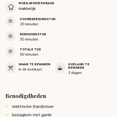
MOEILIJKHEIDSGRAAD
makkelijk
VOORBEREIDINGSTIJD
minuten
20
minuten
BEREIDINGSTIJD
minuten
30
minuten
TOTALE TIJD
minuten
50
minuten
WAAR TE BEWAREN
HOELANG TE
BEWAREN
in de koelkast
3 dagen
Benodigdheden
elektrische (hand)mixer
beslagkom met garde