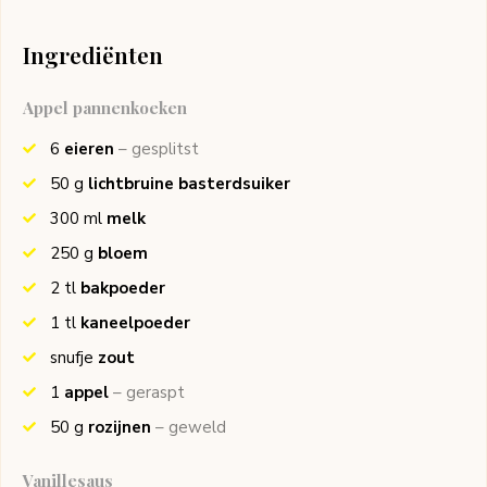
Ingrediënten
Appel pannenkoeken
6
eieren
– gesplitst
50
g
lichtbruine basterdsuiker
300
ml
melk
250
g
bloem
2
tl
bakpoeder
1
tl
kaneelpoeder
snufje
zout
1
appel
– geraspt
50
g
rozijnen
– geweld
Vanillesaus