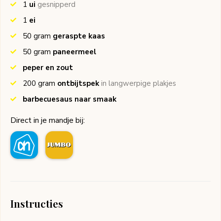
1
ui
gesnipperd
1
ei
50
gram
geraspte kaas
50
gram
paneermeel
peper en zout
200
gram
ontbijtspek
in langwerpige plakjes
barbecuesaus naar smaak
Direct in je mandje bij:
Instructies