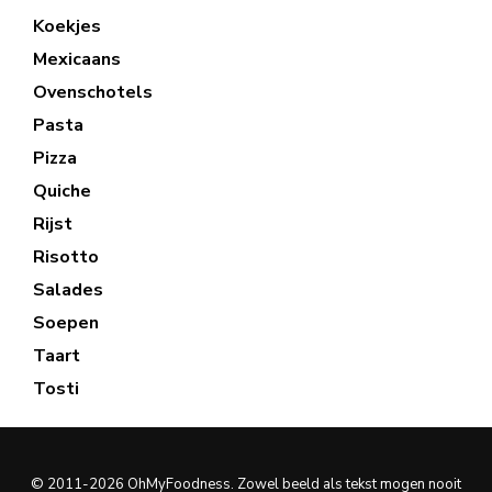
Koekjes
Mexicaans
Ovenschotels
Pasta
Pizza
Quiche
Rijst
Risotto
Salades
Soepen
Taart
Tosti
© 2011-2026 OhMyFoodness. Zowel beeld als tekst mogen nooit