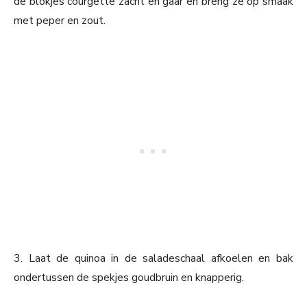
de blokjes courgette zacht en gaar en breng ze op smaak
met peper en zout.
3. Laat de quinoa in de saladeschaal afkoelen en bak
ondertussen de spekjes goudbruin en knapperig.