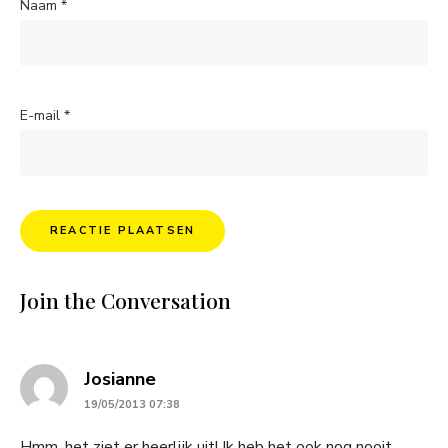
Naam
*
E-mail
*
Join the Conversation
says:
Josianne
19/05/2013 07:38
Hmm, het ziet er heerlijk uit! Ik heb het ook nog nooit