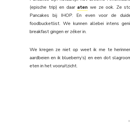
(epische trip) en daar
aten
we ze ook. Ze ston
Pancakes bij IHOP. En even voor de duideli
foodbucketlist. We kunnen allebei intens gen
breakfast gingen er zéker in.
We kregen ze niet op weet ik me te herinner
aardbeien en ik blueberry’s) en een dot slagro
eten in het vooruitzicht.