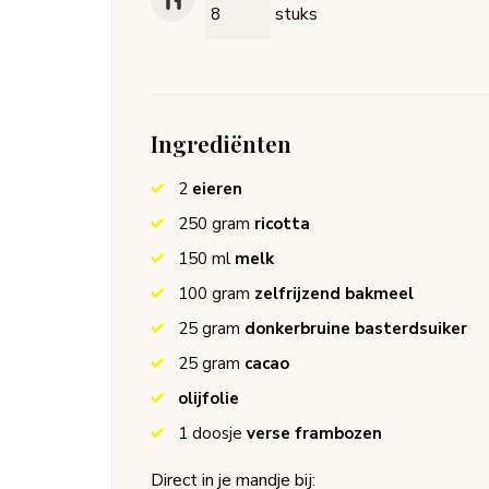
stuks
Ingrediënten
2
eieren
250
gram
ricotta
150
ml
melk
100
gram
zelfrijzend bakmeel
25
gram
donkerbruine basterdsuiker
25
gram
cacao
olijfolie
1 doosje
verse frambozen
Direct in je mandje bij: