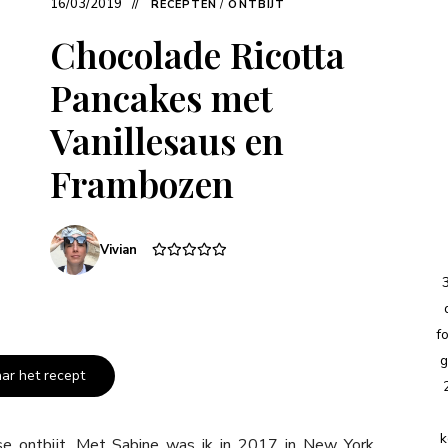
16/03/2019
RECEPTEN
/
ONTBIJT
Chocolade Ricotta
Pancakes met
Vanillesaus en
Frambozen
Vivian
f
g
aar het recept
k
nse ontbijt. Met Sabine was ik in 2017 in New York