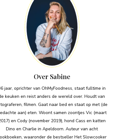
Over Sabine
36 jaar, oprichter van OhMyFoodness, staat fulltime in
de keuken en reist anders de wereld over. Houdt van
otograferen, filmen. Gaat naar bed en staat op met (de
edachte aan) eten. Woont samen zoontjes Vic (maart
2017) en Cody (november 2019), hond Cass en katten
Dino en Charlie in Apeldoorn. Auteur van acht
ookboeken, waaronder de bestseller Het Slowcooker