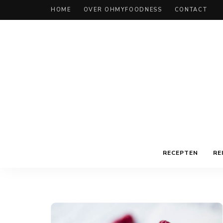
HOME
OVER OHMYFOODNESS
CONTACT
RECEPTEN
RE