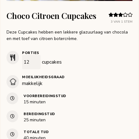
Choco Citroen Cupcakes
3
VAN 1 STEM
Deze Cupcakes hebben een lekkere glazuurlaag van chocola
en met toef van citroen botercrème.
PORTIES
cupcakes
MOEILIJKHEIDSGRAAD
makkelijk
VOORBEREIDINGSTIJD
minuten
15
minuten
BEREIDINGSTIJD
minuten
25
minuten
TOTALE TIJD
minuten
40
minuten