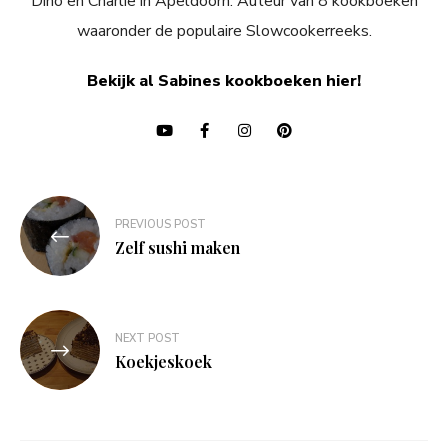
Dino en Charlie in Apeldoorn. Auteur van 8 kookboeken
waaronder de populaire Slowcookerreeks.
Bekijk al Sabines kookboeken hier!
Bericht
PREVIOUS POST
navigatie
Zelf sushi maken
NEXT POST
Koekjeskoek