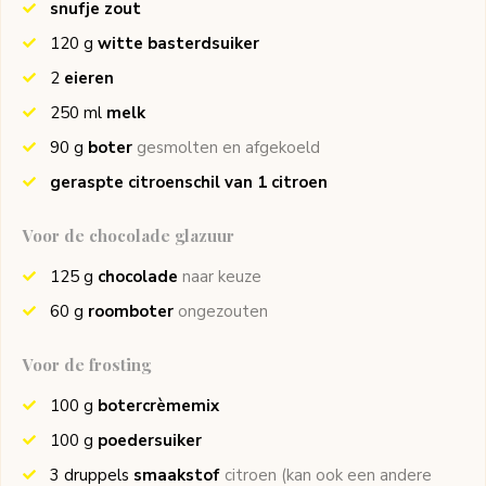
snufje zout
120
g
witte basterdsuiker
2
eieren
250
ml
melk
90
g
boter
gesmolten en afgekoeld
geraspte citroenschil van 1 citroen
Voor de chocolade glazuur
125
g
chocolade
naar keuze
60
g
roomboter
ongezouten
Voor de frosting
100
g
botercrèmemix
100
g
poedersuiker
3
druppels
smaakstof
citroen (kan ook een andere