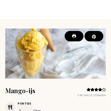
Mango-ijs
3.69
VAN
29
STEMMEN
PORTIES
liter