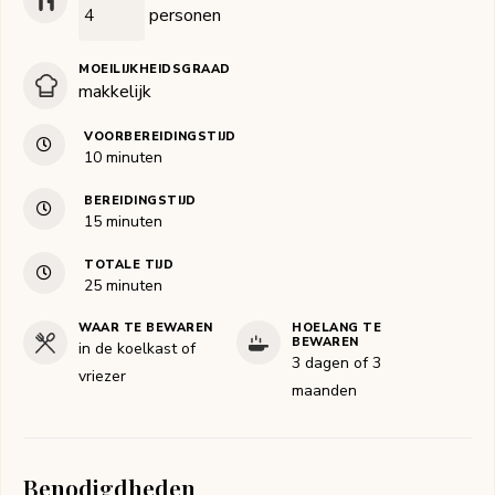
personen
MOEILIJKHEIDSGRAAD
makkelijk
VOORBEREIDINGSTIJD
minuten
10
minuten
BEREIDINGSTIJD
minuten
15
minuten
TOTALE TIJD
minuten
25
minuten
WAAR TE BEWAREN
HOELANG TE
BEWAREN
in de koelkast of
3 dagen of 3
vriezer
maanden
Benodigdheden