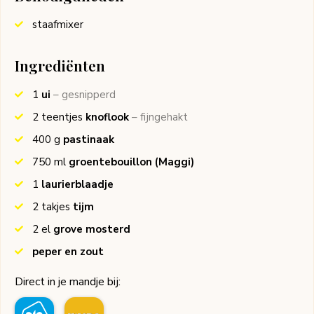
staafmixer
Ingrediënten
1
ui
– gesnipperd
2
teentjes
knoflook
– fijngehakt
400
g
pastinaak
750
ml
groentebouillon
(Maggi)
1
laurierblaadje
2
takjes
tijm
2
el
grove mosterd
peper en zout
Direct in je mandje bij: