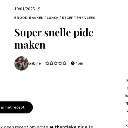
10/01/2025
BROOD BAKKEN
/
LUNCH
/
RECEPTEN
/
VLEES
Super snelle pide
maken
Sabine
45m
f
g
aar het recept
k
jk geen recept om èchte
authentieke pide
te