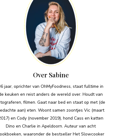
Over Sabine
36 jaar, oprichter van OhMyFoodness, staat fulltime in
de keuken en reist anders de wereld over. Houdt van
otograferen, filmen. Gaat naar bed en staat op met (de
edachte aan) eten. Woont samen zoontjes Vic (maart
2017) en Cody (november 2019), hond Cass en katten
Dino en Charlie in Apeldoorn. Auteur van acht
ookboeken, waaronder de bestseller Het Slowcooker