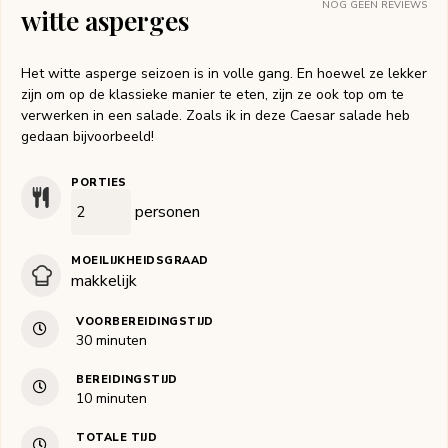
NOG GEEN REVIEWS
witte asperges
Het witte asperge seizoen is in volle gang. En hoewel ze lekker
zijn om op de klassieke manier te eten, zijn ze ook top om te
verwerken in een salade. Zoals ik in deze Caesar salade heb
gedaan bijvoorbeeld!
PORTIES
personen
MOEILIJKHEIDSGRAAD
makkelijk
VOORBEREIDINGSTIJD
minuten
30
minuten
BEREIDINGSTIJD
minuten
10
minuten
TOTALE TIJD