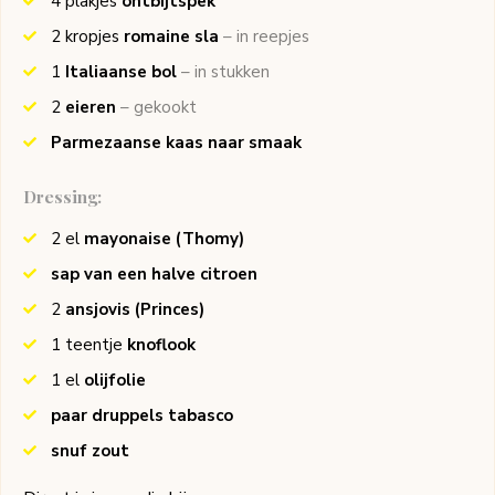
4
plakjes
ontbijtspek
2
kropjes
romaine sla
– in reepjes
1
Italiaanse bol
– in stukken
2
eieren
– gekookt
Parmezaanse kaas naar smaak
Dressing:
2
el
mayonaise
(Thomy)
sap van een halve citroen
2
ansjovis
(Princes)
1
teentje
knoflook
1
el
olijfolie
paar druppels tabasco
snuf zout