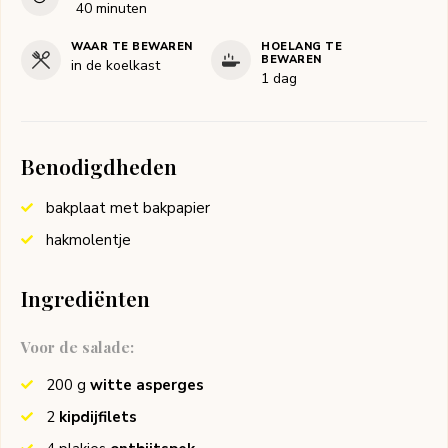
minuten
40
minuten
WAAR TE BEWAREN
HOELANG TE
BEWAREN
in de koelkast
1 dag
Benodigdheden
bakplaat met bakpapier
hakmolentje
Ingrediënten
Voor de salade:
200
g
witte asperges
2
kipdijfilets